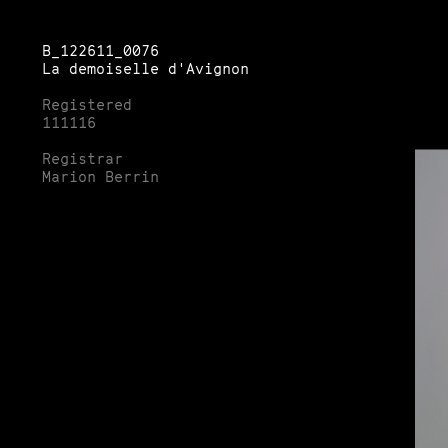
B_122611_0075
B_122611_0076
B_122611_0078
C'est bien ce qu'elle a dit.
La demoiselle d'Avignon
REGISTER
Registered
Registered
290616
111116
Registrar
Registrar
Tom Skinner
Marion Berrin